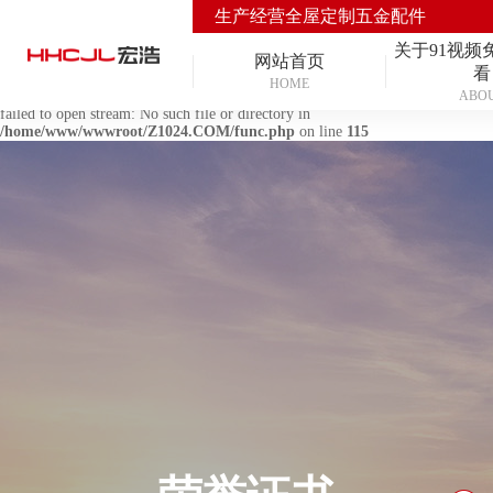
生产经营全屋定制五金配件
Warning
: mkdir(): No space left on device in
/home/www/wwwroot/Z1024.COM/func.php
on line
127
关于91视频
网站首页
看
Warning
:
HOME
ABO
file_put_contents(./cachefile_yuan/jnrxzs120.com/cache/7c/07cdf/f8f6b.html):
failed to open stream: No such file or directory in
/home/www/wwwroot/Z1024.COM/func.php
on line
115