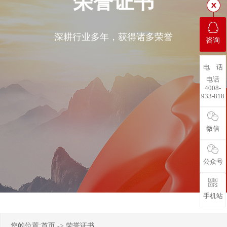
荣誉证书
深耕行业多年，获得诸多荣誉
咨询
电 话
电话
4008-
933-818
微信
公众号
手机站
您的位置:
首页
->
荣誉证书